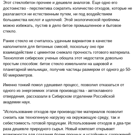
Этот стеклобетон прочнее и дешевле аналогов. Еще одно его
достоинство - перспектива сократить количество отходов, которые не
разлагаются ни естественным путем, ни под воздействием
большинства кислот и щелочей. Этой экологической проблемы
можно избежать, пустив в дело битое промышленное и бытовое
стекло.
Ранее стекло не считалось удачным вариантом в качестве
наполнителя для бетонных смесей, поскольку оно при
взаимодействии с цементом снижало прочность готового материала.
Технология сибирских ученых обошла этот недостаток довольно
простым способом: битое стекло измельчили на шаровой и
планетарной мельницах, получив частицы размером от одного до 50-
60 микрометров.
Именно тонкий помол удешевил процесс, позволил отказаться от
одного из энергоемких этапов производства - автоклавного
отвердения, рассказали в Сибирском отделении Российской
академии наук.
"Использование отходов при производстве материалов позволит
снизить как техногенную нагрузку на окружающую среду, так и
себестоимость готовой продукции. Использование отходов в два-три
раза дешевле природного сырья. Новый композит открывает
возможности для создания более прочных и устойчивых сооружений