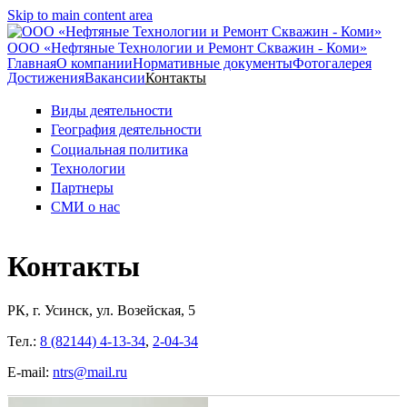
Skip to main content area
ООО «Нефтяные Технологии и Ремонт Скважин - Коми»
Главная
О компании
Нормативные документы
Фотогалерея
Достижения
Вакансии
Контакты
Виды деятельности
География деятельности
Социальная политика
Технологии
Партнеры
СМИ о нас
Контакты
РК, г. Усинск, ул. Возейская, 5
Тел.:
8 (82144) 4-13-34
,
2-04-34
E-mail:
ntrs@mail.ru