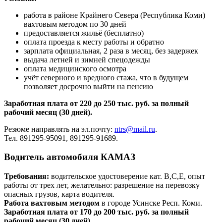
работа в районе Крайнего Севера (Республика Коми)
вахтовым методом по 30 дней
предоставляется жильё (бесплатно)
оплата проезда к месту работы и обратно
зарплата официальная, 2 раза в месяц, без задержек
выдача летней и зимней спецодежды
оплата медицинского осмотра
учёт северного и вредного стажа, что в будущем
позволяет досрочно выйти на пенсию
Заработная плата от 220 до 250 тыс. руб. за полный
рабочий месяц (30 дней).
Резюме направлять на эл.почту:
ntrs@mail.ru
.
Тел. 891295-95091, 891295-91689.
Водитель автомобиля КАМАЗ
Требования:
водительское удостоверение кат. В,С,Е, опыт
работы от трех лет, желательно: разрешение на перевозку
опасных грузов, карта водителя.
Работа вахтовым методом
в городе Усинске Респ. Коми.
Заработная плата от 170 до 200 тыс. руб. за полный
рабочий месяц (30 дней).