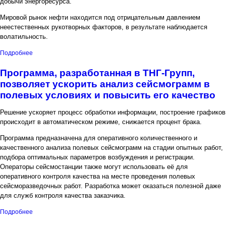
добычи энергоресурса.
Мировой рынок нефти находится под отрицательным давлением
неестественных рукотворных факторов, в результате наблюдается
волатильность.
о Россия продлила решение о сокращении добычи нефти до
Подробнее
конца июня
Программа, разработанная в ТНГ-Групп,
позволяет ускорить анализ сейсмограмм в
полевых условиях и повысить его качество
Решение ускоряет процесс обработки информации, построение графиков
происходит в автоматическом режиме, снижается процент брака.
Программа предназначена для оперативного количественного и
качественного анализа полевых сейсмограмм на стадии опытных работ,
подбора оптимальных параметров возбуждения и регистрации.
Операторы сейсмостанции также могут использовать её для
оперативного контроля качества на месте проведения полевых
сейсморазведочных работ. Разработка может оказаться полезной даже
для служб контроля качества заказчика.
о Программа, разработанная в ТНГ-Групп, позволяет ускорить
Подробнее
анализ сейсмограмм в полевых условиях и повысить его качество