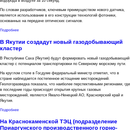
водорода в воздухе за 10 секунд.
По словам разработчиков, ключевым преимуществом нового датчика,
является использование в его конструкции технологий фотоники,
основанных на передаче оптических сигналов.
о Пермские ученые создали фотонный датчик водорода для
Подробнее
опасных производств
В Якутии создадут новый газодобывающий
кластер
В Республике Саха (Якутия) будут формировать новый газодобывающий
кластер с потенциалом транспортировки по Северному морскому пути.
На круглом столе в Госдуме федеральный министр отметил, что в
стране наблюдается постепенное истощение месторождений.
Геологоразведка показала, что наиболее перспективными регионами, где
в последние годы происходят открытия крупных газовых
месторождений, являются Ямало-Ненецкий АО, Красноярский край и
Якутия.
о В Якутии создадут новый газодобывающий кластер
Подробнее
На Краснокаменской ТЭЦ (подразделение
Приаргунского производственного горно-