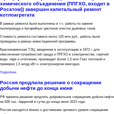
химического объединения (ППГХО, входит в
Росатом)) завершен капитальный ремонт
котлоагрегата
В рамках ремонта были выполнены в т.ч. работы по замене
пылепровода и батарейных циклонов очистки дымовых газов.
Стоимость ремонта составила около 120 млн руб., работы были
проведены в рамках инвестиционной программы.
Краснокаменская ТЭЦ, введенная в эксплуатацию в 1972 г. для
обеспечения потребностей города и ППГХО в электричестве, горячей
воде, паре и отоплении, производит более 1,5 млн Гкал тепловой и
примерно 1,5 млрд кВт-ч электроэнергии ежегодно.
о На Краснокаменской ТЭЦ (подразделение Приаргунского
Подробнее
производственного горно-химического объединения (ППГХО,
входит в Росатом)) завершен капитальный ремонт котлоагрегата
Россия продлила решение о сокращении
добычи нефти до конца июня
РФ приняла решение продлить добровольное сокращение добычи нефти
на 500 тыс. баррелей в сутки до конца июня 2023 года.
Россия находится близко к достижению целевого уровня сокращения