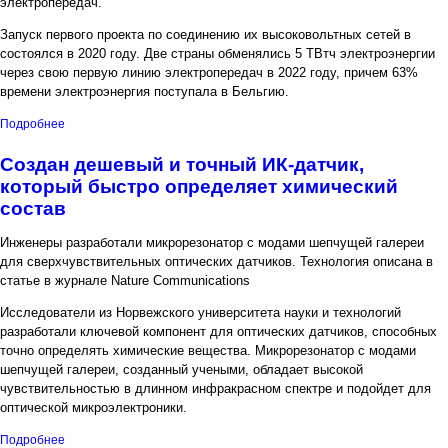
электропередач.
Запуск первого проекта по соединению их высоковольтных сетей в
состоялся в 2020 году. Две страны обменялись 5 ТВтч электроэнергии
через свою первую линию электропередач в 2022 году, причем 63%
времени электроэнергия поступала в Бельгию.
о Германия и Бельгия планируют строительство второй линии
Подробнее
электропередач
Создан дешевый и точный ИК-датчик,
который быстро определяет химический
состав
Инженеры разработали микрорезонатор с модами шепчущей галереи
для сверхчувствительных оптических датчиков. Технология описана в
статье в журнале Nature Communications
Исследователи из Норвежского университета науки и технологий
разработали ключевой компонент для оптических датчиков, способных
точно определять химические вещества. Микрорезонатор с модами
шепчущей галереи, созданный учеными, обладает высокой
чувствительностью в длинном инфракрасном спектре и подойдет для
оптической микроэлектроники.
о Создан дешевый и точный ИК-датчик, который быстро
Подробнее